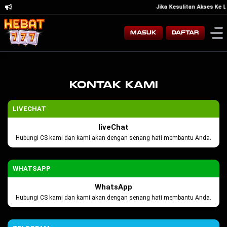
Jika Kesulitan Akses Ke 
Masuk
Daftar
Kontak Kami
LIVECHAT
liveChat
Hubungi CS kami dan kami akan dengan senang hati membantu Anda.
WHATSAPP
WhatsApp
Hubungi CS kami dan kami akan dengan senang hati membantu Anda.